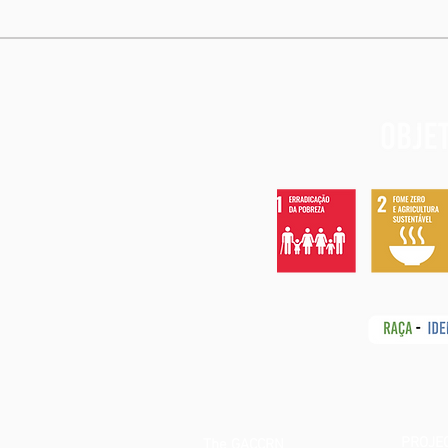
PROJE
The GACCRN