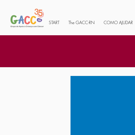
START
The GACC-RN
COMO AJUDAR