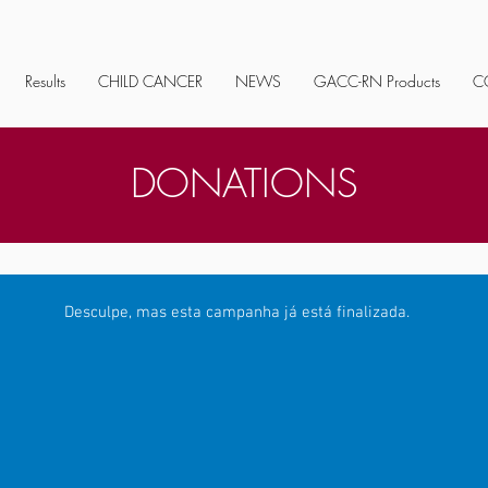
Results
CHILD CANCER
NEWS
GACC-RN Products
C
DONATIONS
Desculpe, mas esta campanha já está finalizada.