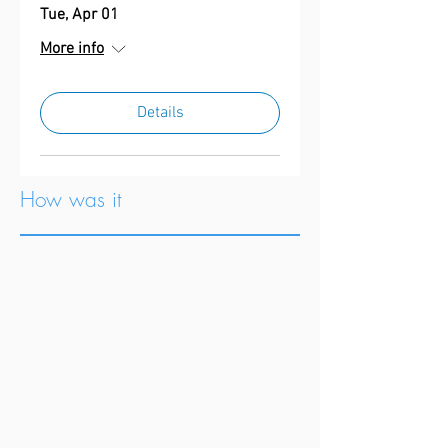
Tue, Apr 01
More info
Details
How was it
Treinamento - Projeto DOM
Treinamento
de
sustentabilidade
oferecido
pelo
Projeto
DOM
do
Grupo
do
Fleury.